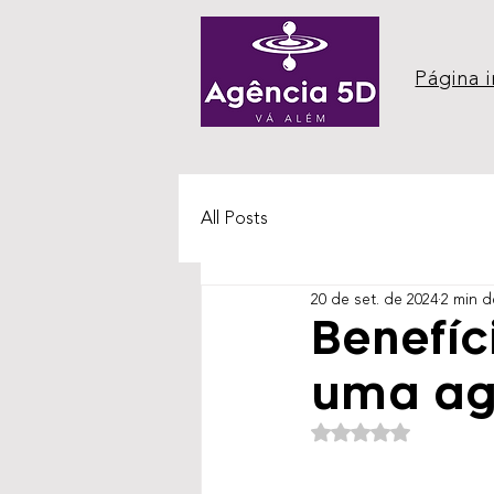
Página i
All Posts
20 de set. de 2024
2 min d
Benefíc
uma ag
Avaliado com NaN d