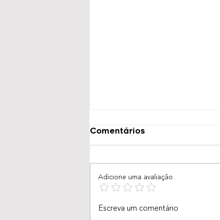
Comentários
Adicione uma avaliação
Estratégias Eficazes de
Escreva um comentário
Marketing 5D que