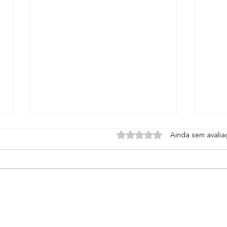
Avaliado com 0 de 5 estrela
Ainda sem avalia
Descobrindo o
Agê
Marketing 5D: O Novo
em 