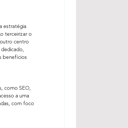
 estratégia 
 terceirizar o 
outro centro 
 dedicado, 
s benefícios 
as, como SEO, 
 acesso a uma 
adas, com foco 