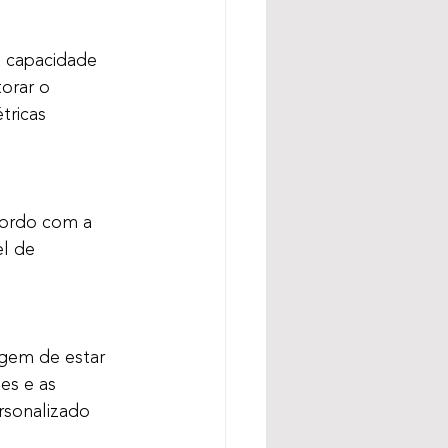
 capacidade 
orar o 
ricas 
cordo com a 
l de 
gem de estar 
es e as 
rsonalizado 